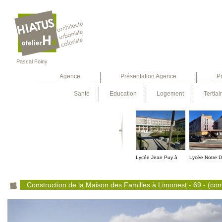
Pascal Foiny
Agence
Présentation Agence
Pr
Santé
Education
Logement
Tertiai
Lycée Jean Puy à
Lycée Notre 
Roanne - 42
Charlieu - 42
Construction de la Maison des Familles à Limonest - 69 - (co