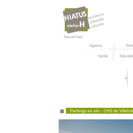
Pascal Foiny
Agence
Pré
Santé
Educati
Parkings en silo - CHS de Villef