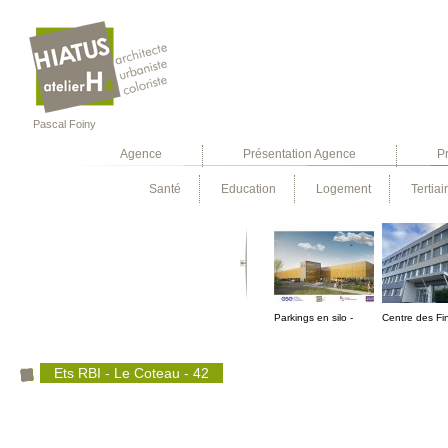
Pascal Foiny
Agence
Présentation Agence
Pr
Santé
Education
Logement
Tertiai
Parkings en silo -
Centre des Fi
CHS de Villefranche
Publiques à 
sur Saone - 69 -
- 42
Ets RBI - Le Coteau - 42
Concours