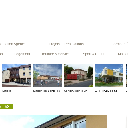
sentation Agence
Projets et Réalisations
Armoire 
on
Logement
Tertiaire & Services
Sport & Culture
Maison
Maison
Maison de Santé de
Construction d'un
E.H.P.A.D. de St-
U
pluridisciplinaire de
Pouilly sous Charlieu
P.A.S.A. à Le Coteau
Nizier sous Charlieu -
L
santé à St Just La
- 42
- 42
42
 - 58
Pendue - 42