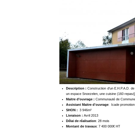
Description :
Construction d'un E.H.P.A.D. de
un espace Snoezelen, une cuisine (160 repas/j),
Maitre d’ouvrage :
Communauté de Communes
Assistant Maitre d'ouvrage
: Icade promotio
SHON :
3 946m²
Livraison :
Avril 2013
Délai de réalisation
: 28 mois
Montant de travaux
: 7 400 000€ HT