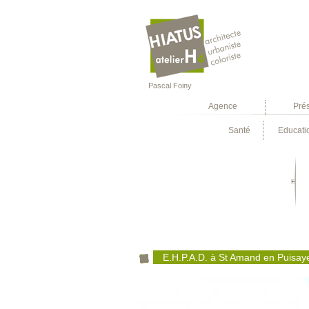
Pascal Foiny
Agence
Pré
Santé
Educati
E.H.P.A.D. à St Amand en Puisaye