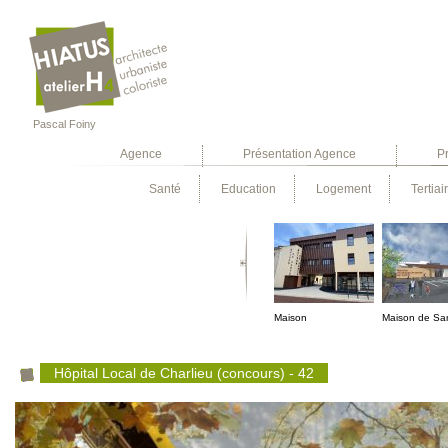
Pascal Foiny
Agence
Présentation Agence
Pr
Santé
Education
Logement
Tertiai
Maison
Maison de Sa
pluridisciplinaire de
Pouilly sous C
santé à St Just La
- 42
Hôpital Local de Charlieu (concours) - 42
Pendue - 42