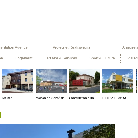
sentation Agence
Projets et Réalisations
Armoire 
on
Logement
Tertiaire & Services
Sport & Culture
Maison
Maison
Maison de Santé de
Construction d'un
E.H.P.A.D. de St-
U
pluridisciplinaire de
Pouilly sous Charlieu
P.A.S.A. à Le Coteau
Nizier sous Charlieu -
L
santé à St Just La
- 42
- 42
42
Pendue - 42